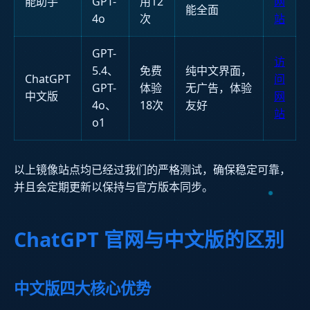
能助手
GPT-
用12
网
能全面
4o
次
站
GPT-
访
5.4、
免费
纯中文界面，
ChatGPT
问
GPT-
体验
无广告，体验
中文版
网
4o、
18次
友好
站
o1
以上镜像站点均已经过我们的严格测试，确保稳定可靠，
并且会定期更新以保持与官方版本同步。
ChatGPT 官网与中文版的区别
中文版四大核心优势