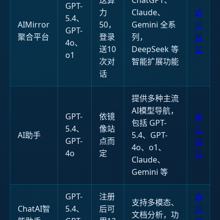
GPT-
力
Claude、
访
5.4、
AIMirror
50，
Gemini 全系
问
GPT-
聚合平台
登录
列，
网
4o、
送10
DeepSeek 等
站
o1
次对
智能扩展功能
话
提供多种主流
AI模型导航，
GPT-
依镜
访
包括 GPT-
5.4、
像站
问
AI助手
5.4、GPT-
GPT-
点而
网
4o、o1、
4o
定
站
Claude、
Gemini 等
GPT-
注册
访
支持多模态、
ChatAI智
5.4、
后可
问
文档分析，功