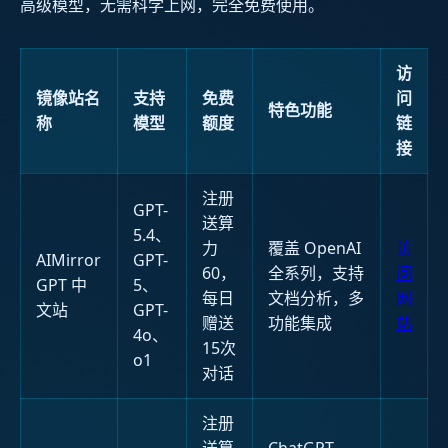
高级模型，无需科学上网，完全免费使用。
访
镜像站名
支持
免费
问
特色功能
称
模型
额度
链
接
注册
GPT-
送算
5.4、
力
覆盖 OpenAI
访
AIMirror
GPT-
60，
全系列，支持
问
GPT 中
5、
每日
文档分析，多
网
文站
GPT-
赠送
功能集成
站
4o、
15次
o1
对话
注册
送算
ChatGPT、