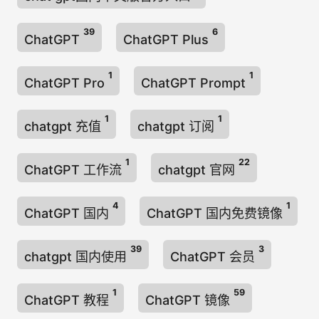
39
6
ChatGPT
ChatGPT Plus
1
1
ChatGPT Pro
ChatGPT Prompt
1
1
chatgpt 充值
chatgpt 订阅
1
22
ChatGPT 工作流
chatgpt 官网
4
1
ChatGPT 国内
ChatGPT 国内免费镜像
39
3
chatgpt 国内使用
ChatGPT 会员
1
59
ChatGPT 教程
ChatGPT 镜像